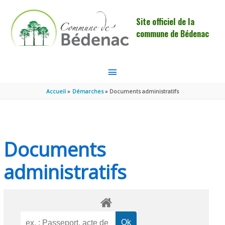
Aller au contenu
Aller au pied de page
Site officiel de la
commune de Bédenac
MENU
PRINCIPAL
Accueil
Démarches
Documents administratifs
Documents
administratifs