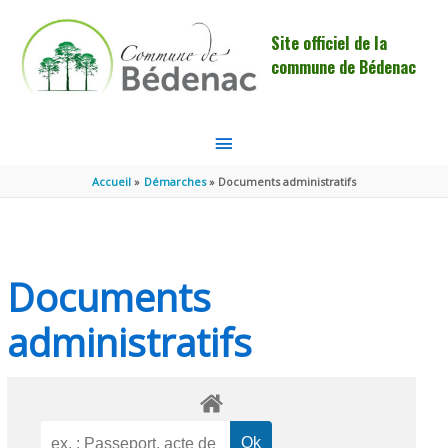
Aller au contenu
Aller au pied de page
Site officiel de la
commune de Bédenac
MENU
PRINCIPAL
Accueil
Démarches
Documents administratifs
Documents
administratifs