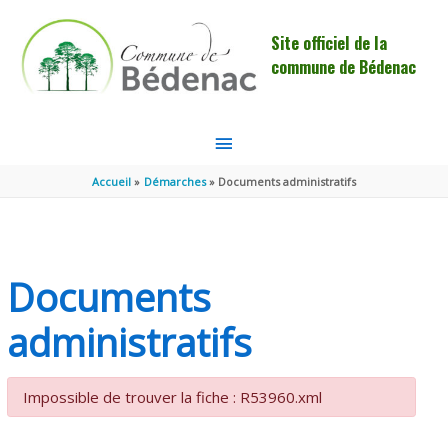
Aller au contenu
Aller au pied de page
Site officiel de la
commune de Bédenac
MENU
PRINCIPAL
Accueil
Démarches
Documents administratifs
Documents
administratifs
Impossible de trouver la fiche : R53960.xml