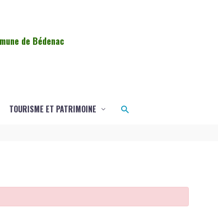
ommune de Bédenac
Rechercher
TOURISME ET PATRIMOINE