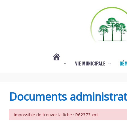
Aller au contenu
Aller au pied de page
VIE MUNICIPALE
DÉ
#3578
(PAS
Documents administrat
DE
Impossible de trouver la fiche : R62373.xml
TITRE)