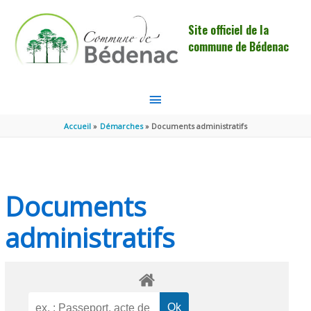
Aller au contenu
Aller au pied de page
Site officiel de la
commune de Bédenac
MENU
PRINCIPAL
Accueil
Démarches
Documents administratifs
Documents
administratifs