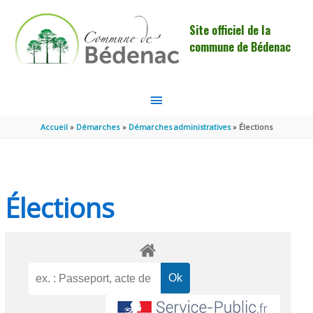
Aller au contenu
Aller au pied de page
Site officiel de la
commune de Bédenac
MENU
PRINCIPAL
Accueil
Démarches
Démarches administratives
Élections
Élections