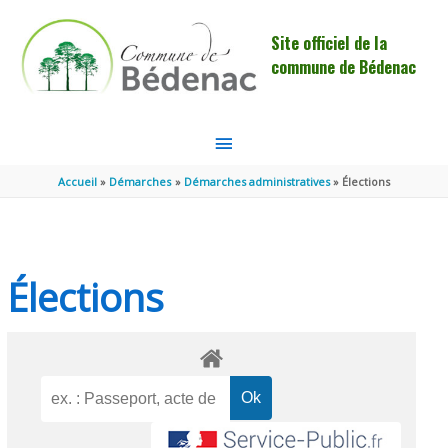
Aller au contenu
Aller au pied de page
Site officiel de la
commune de Bédenac
MENU
PRINCIPAL
Accueil
Démarches
Démarches administratives
Élections
Élections