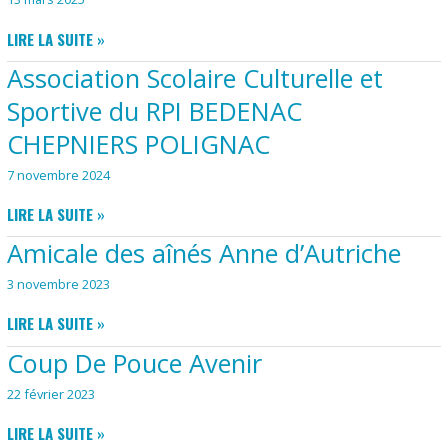
COMITÉ
LIRE LA SUITE »
DES
Association Scolaire Culturelle et
FÊTES
Sportive du RPI BEDENAC
CHEPNIERS POLIGNAC
7 novembre 2024
ASSOCIATION
LIRE LA SUITE »
SCOLAIRE
Amicale des aînés Anne d’Autriche
CULTURELLE
ET
3 novembre 2023
SPORTIVE
AMICALE
DU
LIRE LA SUITE »
DES
RPI
Coup De Pouce Avenir
AÎNÉS
BEDENAC
ANNE
CHEPNIERS
22 février 2023
D’AUTRICHE
POLIGNAC
COUP
LIRE LA SUITE »