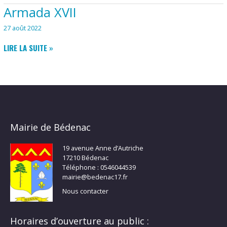
DE
Armada XVII
POUCE
AVENIR
27 août 2022
ARMADA
LIRE LA SUITE »
XVII
Mairie de Bédenac
19 avenue Anne d’Autriche
17210 Bédenac
Téléphone : 0546044539
mairie@bedenac17.fr
Nous contacter
Horaires d’ouverture au public :