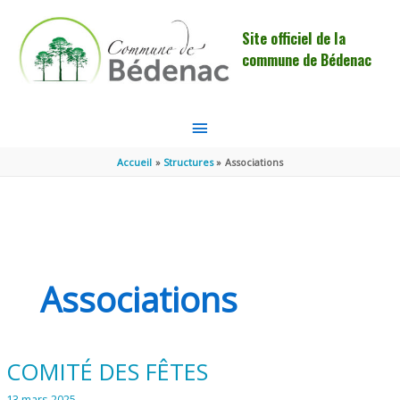
Aller au contenu
Aller au pied de page
Site officiel de la
commune de Bédenac
MENU
PRINCIPAL
Accueil
Structures
Associations
Associations
COMITÉ DES FÊTES
13 mars 2025