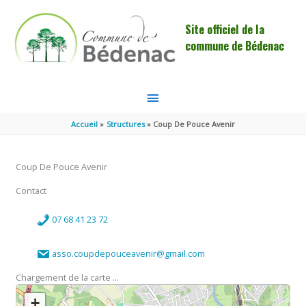
Aller au contenu
Aller au pied de page
Site officiel de la
commune de Bédenac
MENU
PRINCIPAL
Accueil
Structures
Coup De Pouce Avenir
Coup De Pouce Avenir
Contact
07 68 41 23 72
asso.coupdepouceavenir@gmail.com
Chargement de la carte ...
+