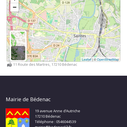
−
Leaflet
| ©
OpenStreetMap
Localisation :
11 Route des Martres, 17210 Bédenac
Mairie de Bédenac
19 avenue Anne d’Autriche
17210 Bédenac
Téléphone : 0546044539
mairie@bedenac17.fr