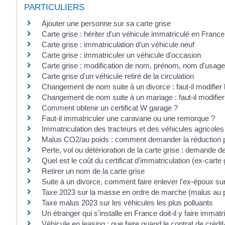
PARTICULIERS
Ajouter une personne sur sa carte grise
Carte grise : hériter d'un véhicule immatriculé en France
Carte grise : immatriculation d'un véhicule neuf
Carte grise : immatriculer un véhicule d'occasion
Carte grise : modification de nom, prénom, nom d'usage
Carte grise d'un véhicule retiré de la circulation
Changement de nom suite à un divorce : faut-il modifier l
Changement de nom suite à un mariage : faut-il modifier 
Comment obtenir un certificat W garage ?
Faut-il immatriculer une caravane ou une remorque ?
Immatriculation des tracteurs et des véhicules agricoles
Malus CO2/au poids : comment demander la réduction p
Perte, vol ou détérioration de la carte grise : demande d
Quel est le coût du certificat d'immatriculation (ex-carte 
Retirer un nom de la carte grise
Suite à un divorce, comment faire enlever l'ex-époux sur 
Taxe 2023 sur la masse en ordre de marche (malus au 
Taxe malus 2023 sur les véhicules les plus polluants
Un étranger qui s'installe en France doit-il y faire immat
Véhicule en leasing : que faire quand le contrat de crédit