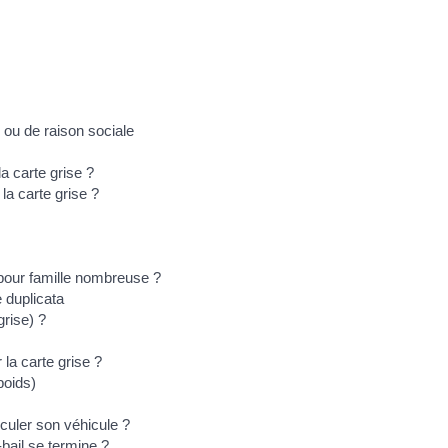
 ou de raison sociale
a carte grise ?
la carte grise ?
our famille nombreuse ?
e duplicata
grise) ?
la carte grise ?
poids)
riculer son véhicule ?
-bail se termine ?