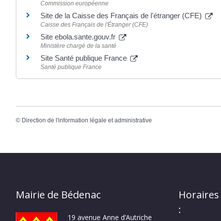
Commission européenne
Site de la Caisse des Français de l'étranger (CFE)
Caisse des Français de l'Étranger (CFE)
Site ebola.sante.gouv.fr
Ministère chargé de la santé
Site Santé publique France
Santé publique France
©
Direction de l'information légale et administrative
Mairie de Bédenac
Horaires
:
19 avenue Anne d’Autriche