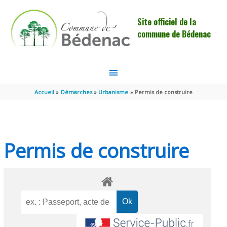
Aller au contenu
Aller au pied de page
Site officiel de la
commune de Bédenac
MENU
PRINCIPAL
Accueil
Démarches
Urbanisme
Permis de construire
Permis de construire