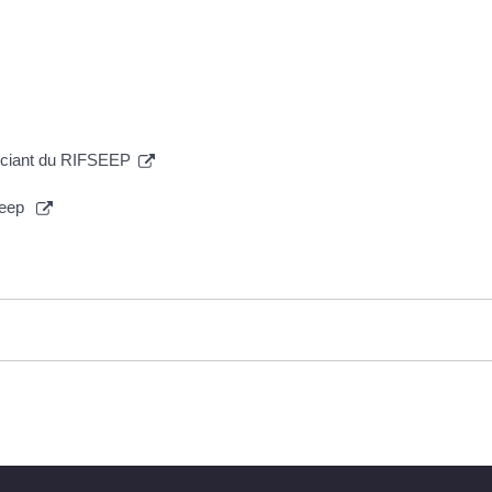
éficiant du RIFSEEP
fseep