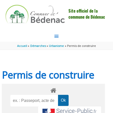
Aller au contenu
Aller au pied de page
Site officiel de la
commune de Bédenac
MENU
PRINCIPAL
Accueil
Démarches
Urbanisme
Permis de construire
Permis de construire