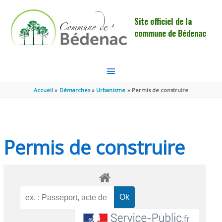
Aller au contenu
Aller au pied de page
Site officiel de la
commune de Bédenac
MENU
PRINCIPAL
Accueil
Démarches
Urbanisme
Permis de construire
Permis de construire