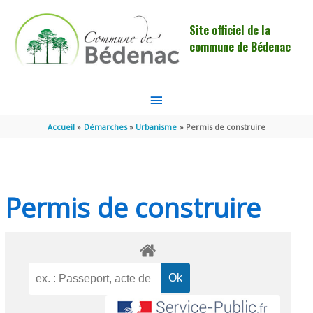
Aller au contenu
Aller au pied de page
Site officiel de la
commune de Bédenac
MENU
PRINCIPAL
Accueil
Démarches
Urbanisme
Permis de construire
Permis de construire