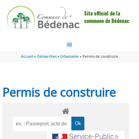
Aller au contenu
Aller au pied de page
Site officiel de la
commune de Bédenac
MENU
PRINCIPAL
Accueil
Démarches
Urbanisme
Permis de construire
Permis de construire