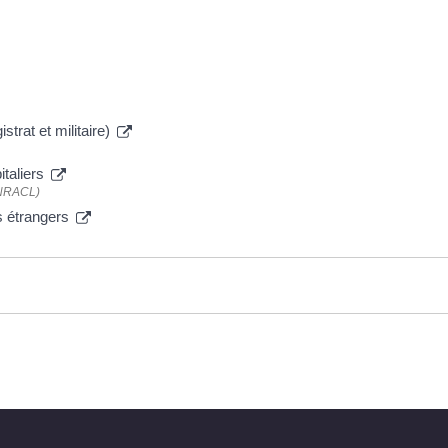
strat et militaire)
italiers
(CNRACL)
ns étrangers