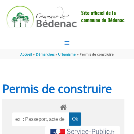
Aller au contenu
Aller au pied de page
Site officiel de la
commune de Bédenac
MENU
PRINCIPAL
Accueil
Démarches
Urbanisme
Permis de construire
Permis de construire