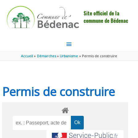
Aller au contenu
Aller au pied de page
Site officiel de la
commune de Bédenac
MENU
PRINCIPAL
Accueil
Démarches
Urbanisme
Permis de construire
Permis de construire