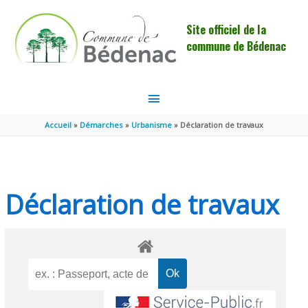
Aller au contenu
Aller au pied de page
Site officiel de la
commune de Bédenac
MENU
PRINCIPAL
Accueil
Démarches
Urbanisme
Déclaration de travaux
Déclaration de travaux