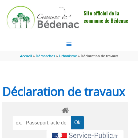
Aller au contenu
Aller au pied de page
Site officiel de la
commune de Bédenac
MENU
PRINCIPAL
Accueil
Démarches
Urbanisme
Déclaration de travaux
Déclaration de travaux