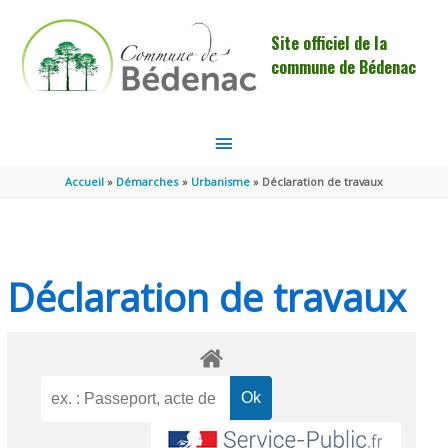
Aller au contenu
Aller au pied de page
Site officiel de la
commune de Bédenac
MENU
PRINCIPAL
Accueil
Démarches
Urbanisme
Déclaration de travaux
Déclaration de travaux