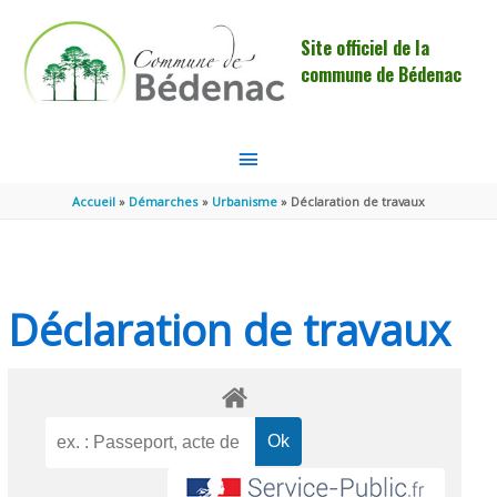
Aller au contenu
Aller au pied de page
Site officiel de la
commune de Bédenac
MENU
PRINCIPAL
Accueil
Démarches
Urbanisme
Déclaration de travaux
Déclaration de travaux