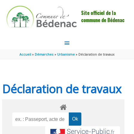
Aller au contenu
Aller au pied de page
Site officiel de la
commune de Bédenac
MENU
PRINCIPAL
Accueil
Démarches
Urbanisme
Déclaration de travaux
Déclaration de travaux