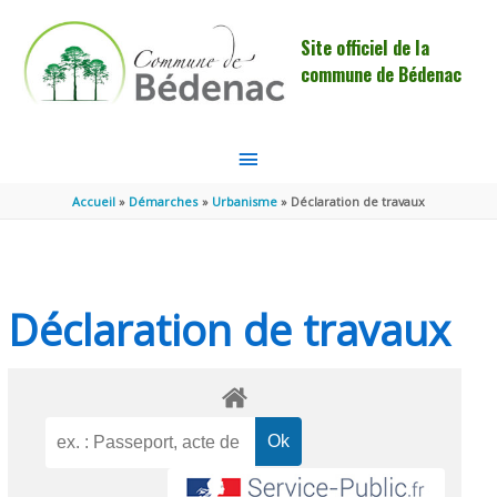
Aller au contenu
Aller au pied de page
Site officiel de la
commune de Bédenac
MENU
PRINCIPAL
Accueil
Démarches
Urbanisme
Déclaration de travaux
Déclaration de travaux