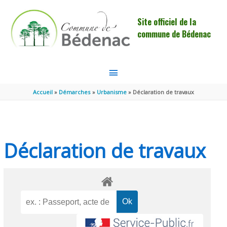
Aller au contenu
Aller au pied de page
Site officiel de la
commune de Bédenac
MENU
PRINCIPAL
Accueil
Démarches
Urbanisme
Déclaration de travaux
Déclaration de travaux