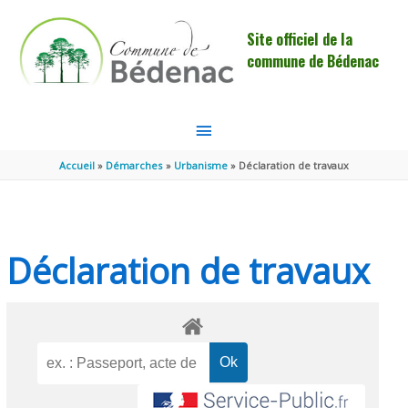
Aller au contenu
Aller au pied de page
Site officiel de la
commune de Bédenac
MENU
PRINCIPAL
Accueil
Démarches
Urbanisme
Déclaration de travaux
Déclaration de travaux