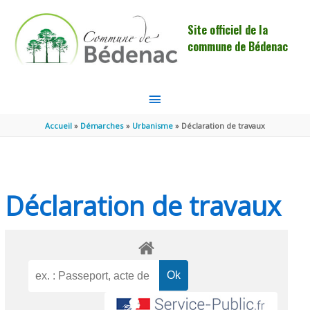
Aller au contenu
Aller au pied de page
Site officiel de la
commune de Bédenac
MENU
PRINCIPAL
Accueil
Démarches
Urbanisme
Déclaration de travaux
Déclaration de travaux