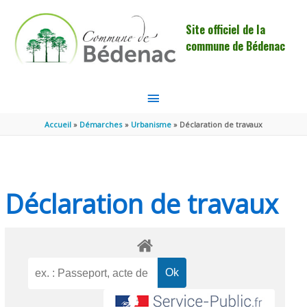
Aller au contenu
Aller au pied de page
Site officiel de la
commune de Bédenac
MENU
PRINCIPAL
Accueil
Démarches
Urbanisme
Déclaration de travaux
Déclaration de travaux