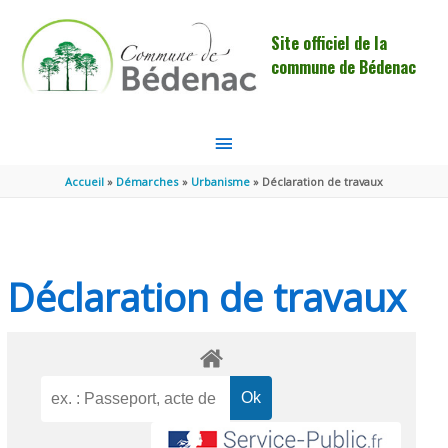
Aller au contenu
Aller au pied de page
Site officiel de la
commune de Bédenac
MENU
PRINCIPAL
Accueil
Démarches
Urbanisme
Déclaration de travaux
Déclaration de travaux