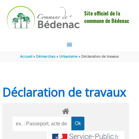
Aller au contenu
Aller au pied de page
Site officiel de la
commune de Bédenac
MENU
PRINCIPAL
Accueil
Démarches
Urbanisme
Déclaration de travaux
Déclaration de travaux