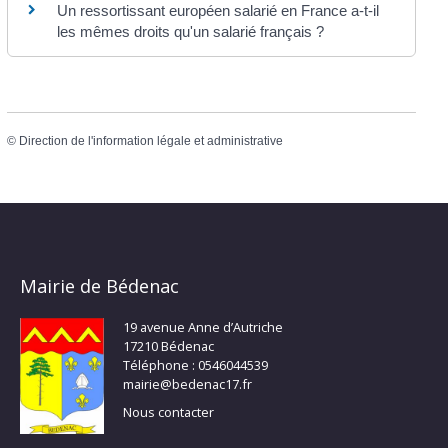
Un ressortissant européen salarié en France a-t-il
les mêmes droits qu'un salarié français ?
©
Direction de l'information légale et administrative
Mairie de Bédenac
19 avenue Anne d’Autriche
17210 Bédenac
Téléphone : 0546044539
mairie@bedenac17.fr
Nous contacter