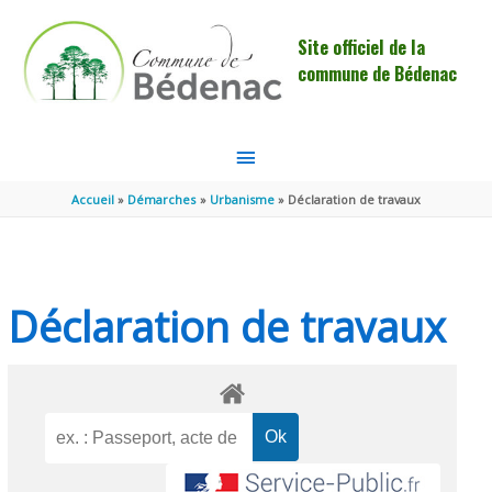
Aller au contenu
Aller au pied de page
Site officiel de la
commune de Bédenac
MENU
PRINCIPAL
Accueil
Démarches
Urbanisme
Déclaration de travaux
Déclaration de travaux