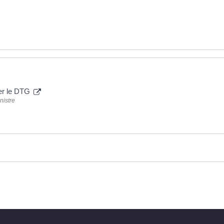
ser le DTG
nistre