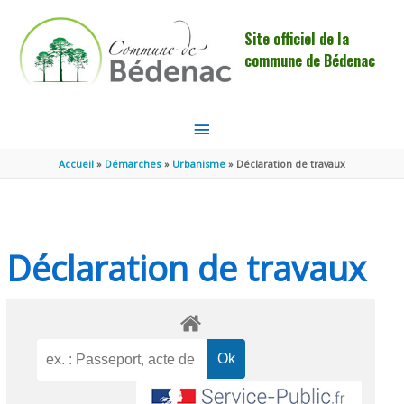
Aller au contenu
Aller au pied de page
Site officiel de la
commune de Bédenac
MENU
PRINCIPAL
Accueil
Démarches
Urbanisme
Déclaration de travaux
Déclaration de travaux