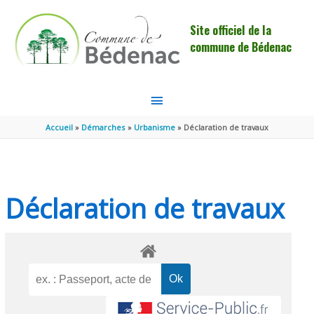
Aller au contenu
Aller au pied de page
Site officiel de la
commune de Bédenac
MENU
PRINCIPAL
Accueil
Démarches
Urbanisme
Déclaration de travaux
Déclaration de travaux