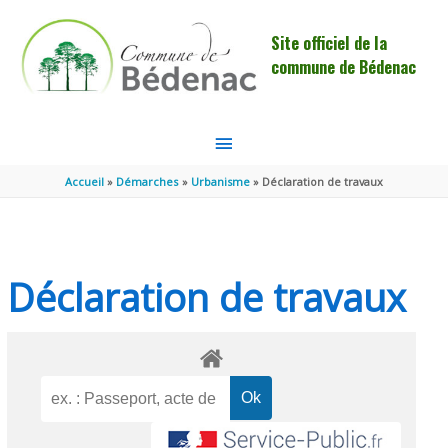
Aller au contenu
Aller au pied de page
Site officiel de la
commune de Bédenac
MENU
PRINCIPAL
Accueil
Démarches
Urbanisme
Déclaration de travaux
Déclaration de travaux