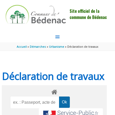
Aller au contenu
Aller au pied de page
Site officiel de la
commune de Bédenac
MENU
PRINCIPAL
Accueil
Démarches
Urbanisme
Déclaration de travaux
Déclaration de travaux