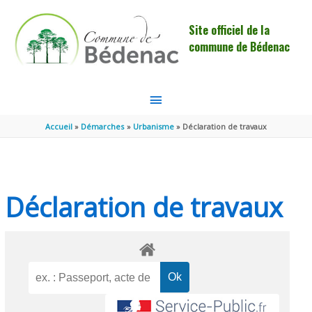
Aller au contenu
Aller au pied de page
Site officiel de la
commune de Bédenac
MENU
PRINCIPAL
Accueil
Démarches
Urbanisme
Déclaration de travaux
Déclaration de travaux