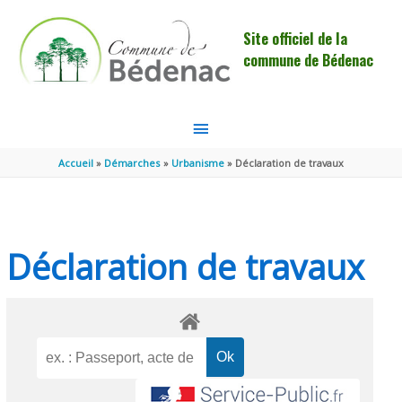
Aller au contenu
Aller au pied de page
Site officiel de la
commune de Bédenac
MENU
PRINCIPAL
Accueil
Démarches
Urbanisme
Déclaration de travaux
Déclaration de travaux