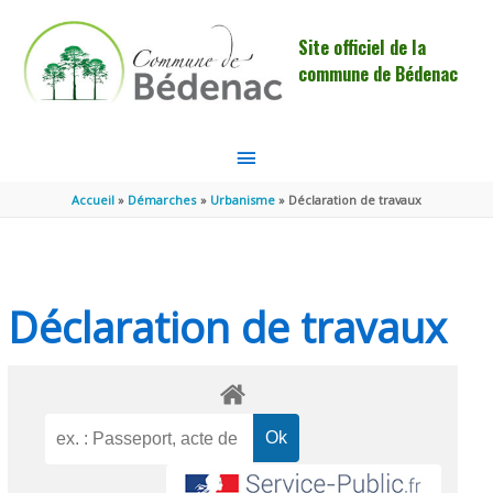
Aller au contenu
Aller au pied de page
Site officiel de la
commune de Bédenac
MENU
PRINCIPAL
Accueil
Démarches
Urbanisme
Déclaration de travaux
Déclaration de travaux