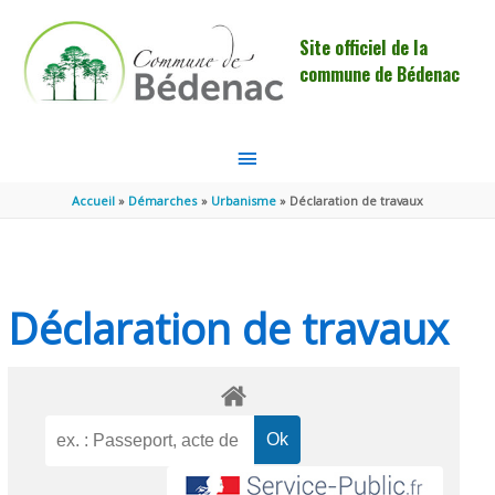
Aller au contenu
Aller au pied de page
Site officiel de la
commune de Bédenac
MENU
PRINCIPAL
Accueil
Démarches
Urbanisme
Déclaration de travaux
Déclaration de travaux