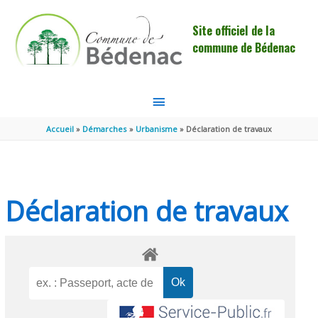
Aller au contenu
Aller au pied de page
Site officiel de la
commune de Bédenac
MENU
PRINCIPAL
Accueil
Démarches
Urbanisme
Déclaration de travaux
Déclaration de travaux