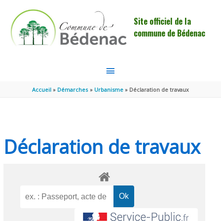
Aller au contenu
Aller au pied de page
Site officiel de la
commune de Bédenac
MENU
PRINCIPAL
Accueil
Démarches
Urbanisme
Déclaration de travaux
Déclaration de travaux