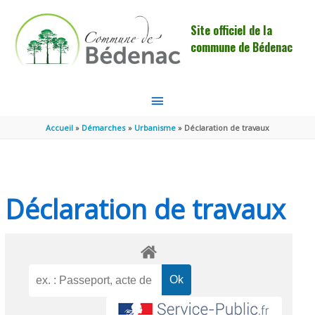
Aller au contenu
Aller au pied de page
Site officiel de la
commune de Bédenac
MENU
PRINCIPAL
Accueil
Démarches
Urbanisme
Déclaration de travaux
Déclaration de travaux