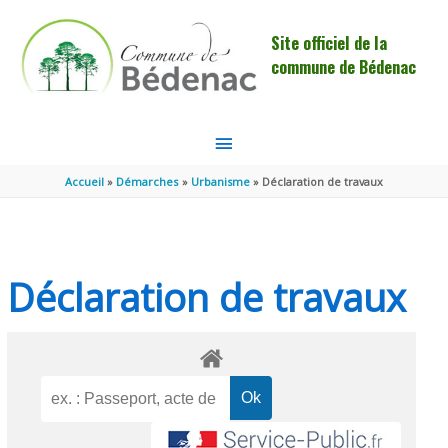
Aller au contenu
Aller au pied de page
Site officiel de la
commune de Bédenac
MENU
PRINCIPAL
Accueil
Démarches
Urbanisme
Déclaration de travaux
Déclaration de travaux