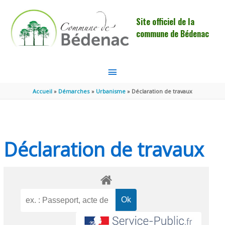
Aller au contenu
Aller au pied de page
Site officiel de la
commune de Bédenac
MENU
PRINCIPAL
Accueil
Démarches
Urbanisme
Déclaration de travaux
Déclaration de travaux