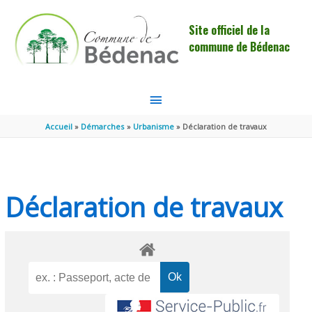
Aller au contenu
Aller au pied de page
Site officiel de la
commune de Bédenac
MENU
PRINCIPAL
Accueil
Démarches
Urbanisme
Déclaration de travaux
Déclaration de travaux