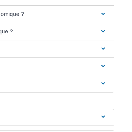
onomique ?
que ?