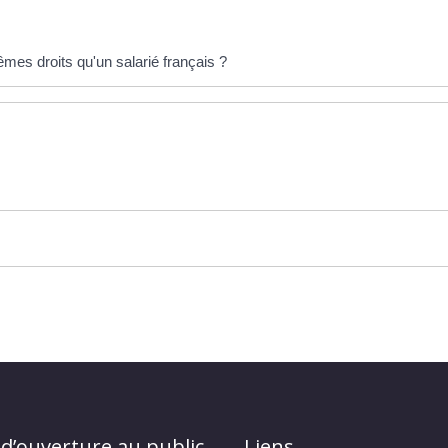
êmes droits qu'un salarié français ?
 d’ouverture au public
Liens