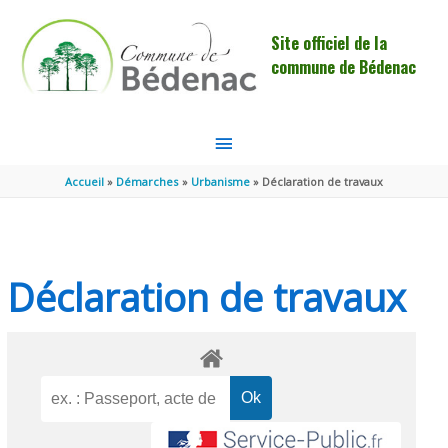
Aller au contenu
Aller au pied de page
Site officiel de la
commune de Bédenac
MENU
PRINCIPAL
Accueil
Démarches
Urbanisme
Déclaration de travaux
Déclaration de travaux